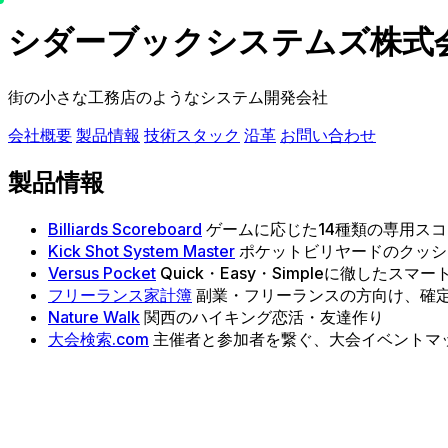
シダーブックシステムズ株式
街の小さな工務店のようなシステム開発会社
会社概要
製品情報
技術スタック
沿革
お問い合わせ
製品情報
Billiards Scoreboard
ゲームに応じた14種類の専用ス
Kick Shot System Master
ポケットビリヤードのクッシ
Versus Pocket
Quick・Easy・Simpleに徹した
フリーランス家計簿
副業・フリーランスの方向け、確
Nature Walk
関西のハイキング恋活・友達作り
大会検索.com
主催者と参加者を繋ぐ、大会イベントマ